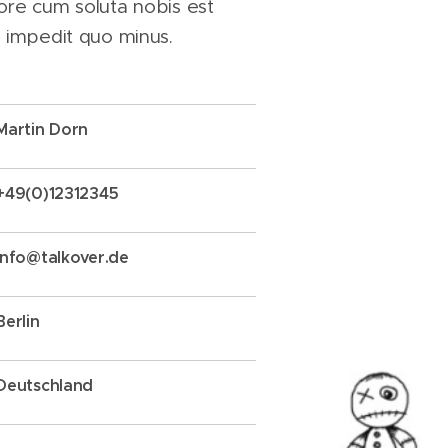
ore cum soluta nobis est
l impedit quo minus.
Martin Dorn
+49(0)12312345
info@talkover.de
Berlin
Deutschland